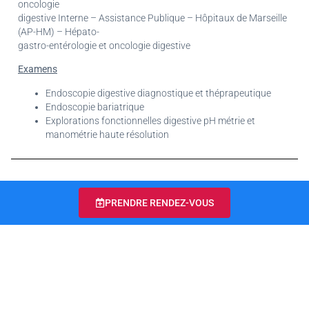
oncologie
digestive Interne – Assistance Publique – Hôpitaux de Marseille
(AP-HM) – Hépato-
gastro-entérologie et oncologie digestive
Examens
Endoscopie digestive diagnostique et théprapeutique
Endoscopie bariatrique
Explorations fonctionnelles digestive pH métrie et
manométrie haute résolution
PRENDRE RENDEZ-VOUS
04 91 90 77 70
du lundi au vendredi de 9h à 13h et de 14h à 19h